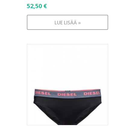
52,50
€
LUE LISÄÄ »