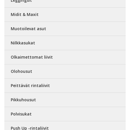
Leggingsit
Midit & Maxit
Muotoilevat asut
Nilkkasukat
Olkaimettomat liivit
Olohousut
Peittävät rintaliivit
Pikkuhousut
Polvisukat
Push Up -rintaliivit