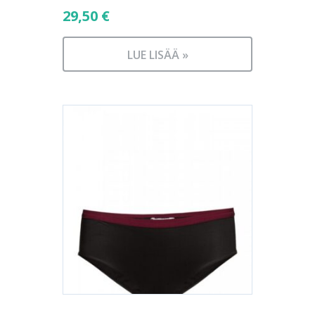
29,50
€
LUE LISÄÄ »