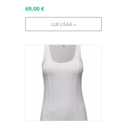
69,00
€
LUE LISÄÄ »