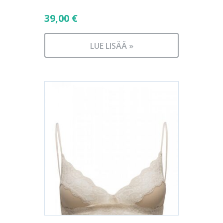
39,00
€
LUE LISÄÄ »