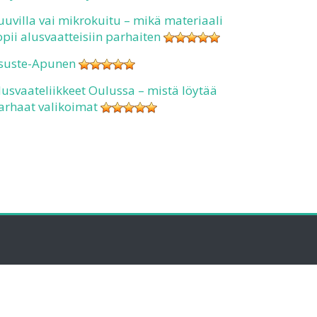
uuvilla vai mikrokuitu – mikä materiaali
opii alusvaatteisiin parhaiten
suste-Apunen
lusvaateliikkeet Oulussa – mistä löytää
arhaat valikoimat