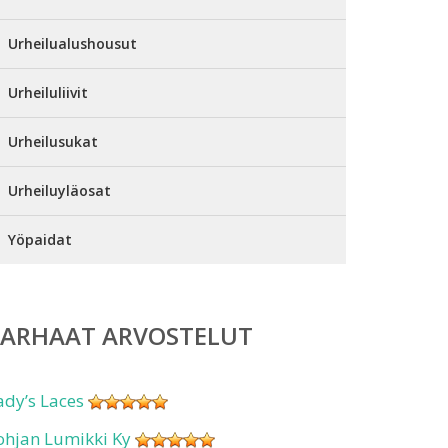
Urheilualushousut
Urheiluliivit
Urheilusukat
Urheiluyläosat
Yöpaidat
PARHAAT ARVOSTELUT
ady’s Laces
ohjan Lumikki Ky