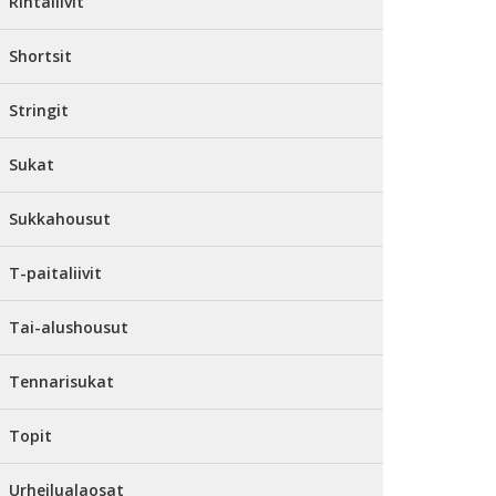
Rintaliivit
Shortsit
Stringit
Sukat
Sukkahousut
T-paitaliivit
Tai-alushousut
Tennarisukat
Topit
Urheilualaosat