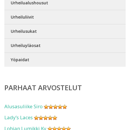
Urheilualushousut
Urheiluliivit
Urheilusukat
Urheiluyläosat
Yöpaidat
PARHAAT ARVOSTELUT
Alusasuliike Siro
Lady’s Laces
Lohjan Lumikki Ky