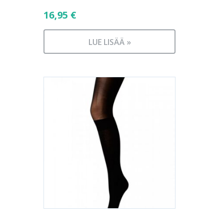
16,95
€
LUE LISÄÄ »