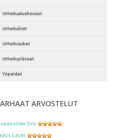
Urheilualushousut
Urheiluliivit
Urheilusukat
Urheiluyläosat
Yöpaidat
PARHAAT ARVOSTELUT
lusasuliike Siro
ady’s Laces