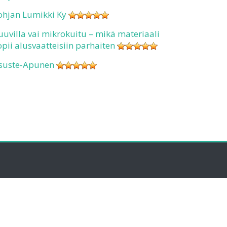
ohjan Lumikki Ky
uuvilla vai mikrokuitu – mikä materiaali
opii alusvaatteisiin parhaiten
suste-Apunen