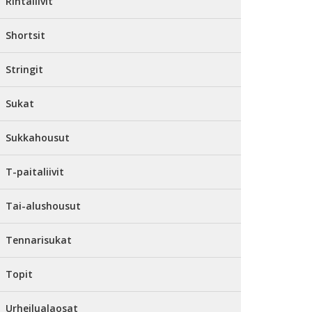
Rintaliivit
Shortsit
Stringit
Sukat
Sukkahousut
T-paitaliivit
Tai-alushousut
Tennarisukat
Topit
Urheilualaosat