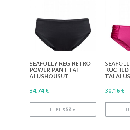
SEAFOLLY REG RETRO
SEAFOLL
POWER PANT TAI
RUCHED 
ALUSHOUSUT
TAI ALU
34,74
€
30,16
€
LUE LISÄÄ »
L