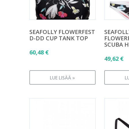
SEAFOLLY FLOWERFEST
SEAFOLL
D-DD CUP TANK TOP
FLOWERF
SCUBA H
60,48
€
49,62
€
LUE LISÄÄ »
L