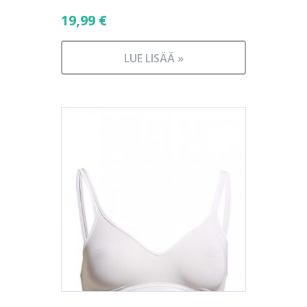
19,99
€
LUE LISÄÄ »