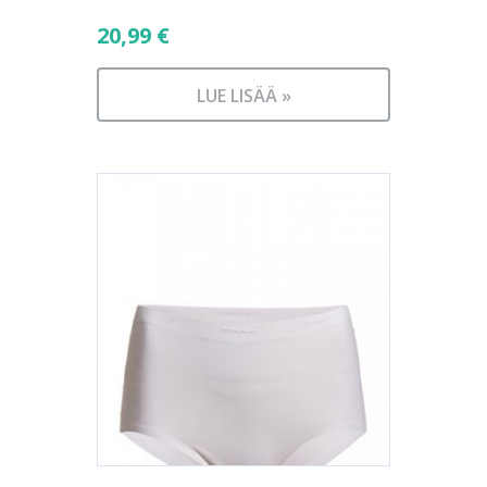
20,99
€
LUE LISÄÄ »