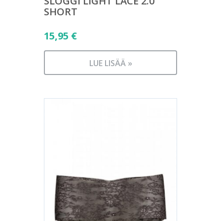
SLOGGI LIGHT LACE 2.0
SHORT
15,95
€
LUE LISÄÄ »