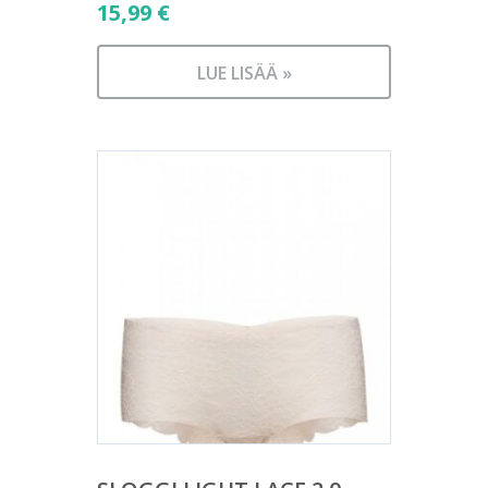
15,99
€
LUE LISÄÄ »