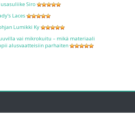
lusasuliike Siro
ady’s Laces
ohjan Lumikki Ky
uuvilla vai mikrokuitu – mikä materiaali
opii alusvaatteisiin parhaiten