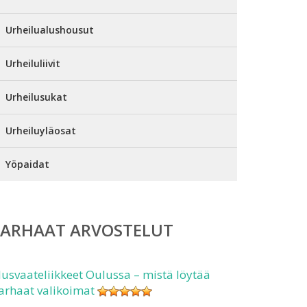
Urheilualushousut
Urheiluliivit
Urheilusukat
Urheiluyläosat
Yöpaidat
PARHAAT ARVOSTELUT
lusvaateliikkeet Oulussa – mistä löytää
arhaat valikoimat