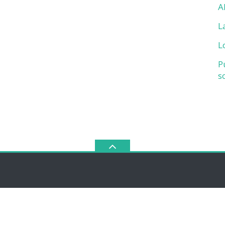
A
L
L
P
s