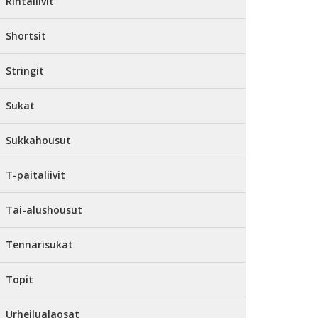
Rintaliivit
Shortsit
Stringit
Sukat
Sukkahousut
T-paitaliivit
Tai-alushousut
Tennarisukat
Topit
Urheilualaosat