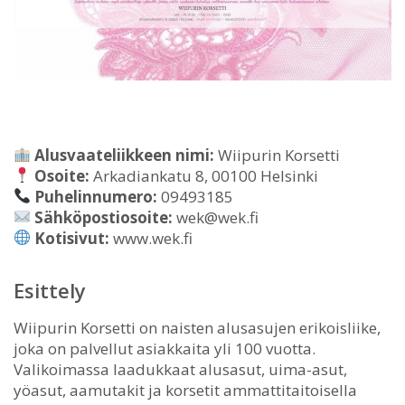
Alusvaateliikkeen nimi:
Wiipurin Korsetti
Osoite:
Arkadiankatu 8, 00100 Helsinki
Puhelinnumero:
09493185
Sähköpostiosoite:
wek@wek.fi
Kotisivut:
www.wek.fi
Esittely
Wiipurin Korsetti on naisten alusasujen erikoisliike,
joka on palvellut asiakkaita yli 100 vuotta.
Valikoimassa laadukkaat alusasut, uima-asut,
yöasut, aamutakit ja korsetit ammattitaitoisella