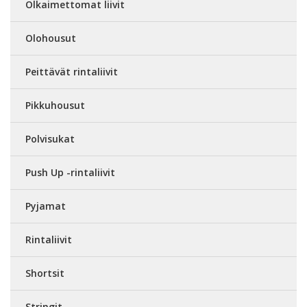
Olkaimettomat liivit
Olohousut
Peittävät rintaliivit
Pikkuhousut
Polvisukat
Push Up -rintaliivit
Pyjamat
Rintaliivit
Shortsit
Stringit