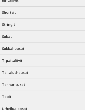
Rintaliivit
Shortsit
Stringit
Sukat
Sukkahousut
T-paitaliivit
Tai-alushousut
Tennarisukat
Topit
Urheilualaosat