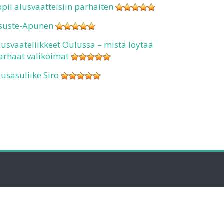
opii alusvaatteisiin parhaiten
suste-Apunen
lusvaateliikkeet Oulussa – mistä löytää
arhaat valikoimat
lusasuliike Siro