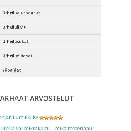
Urheilualushousut
Urheiluliivit
Urheilusukat
Urheiluyläosat
Yöpaidat
PARHAAT ARVOSTELUT
ohjan Lumikki Ky
uuvilla vai mikrokuitu – mikä materiaali