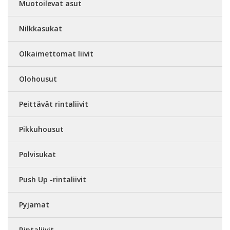
Muotoilevat asut
Nilkkasukat
Olkaimettomat liivit
Olohousut
Peittävät rintaliivit
Pikkuhousut
Polvisukat
Push Up -rintaliivit
Pyjamat
Rintaliivit