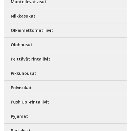
Muotoilevat asut
Nilkkasukat
Olkaimettomat liivit
Olohousut
Peittävät rintaliivit
Pikkuhousut
Polvisukat
Push Up -rintaliivit
Pyjamat
Rintaliivit