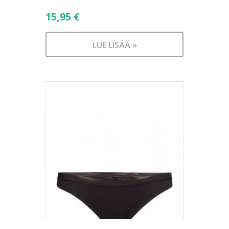
15,95
€
LUE LISÄÄ »