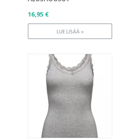
16,95
€
LUE LISÄÄ »